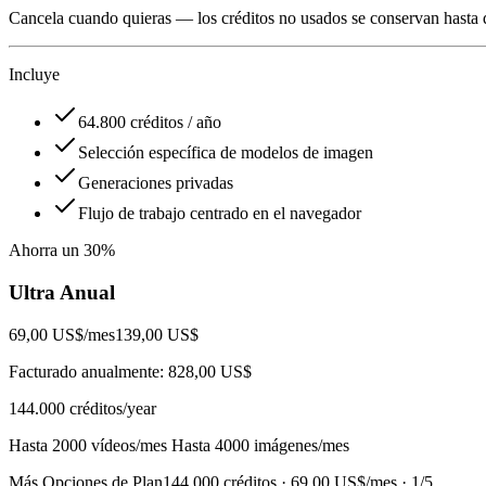
Cancela cuando quieras — los créditos no usados se conservan hasta 
Incluye
64.800 créditos / año
Selección específica de modelos de imagen
Generaciones privadas
Flujo de trabajo centrado en el navegador
Ahorra un 30%
Ultra Anual
69,00 US$
/mes
139,00 US$
Facturado anualmente: 828,00 US$
144.000
créditos/year
Hasta 2000 vídeos/mes Hasta 4000 imágenes/mes
Más Opciones de Plan
144.000 créditos · 69,00 US$/mes ·
1
/
5