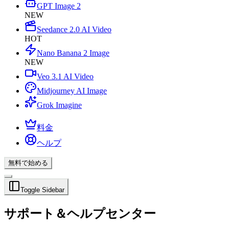
GPT Image 2
NEW
Seedance 2.0 AI Video
HOT
Nano Banana 2 Image
NEW
Veo 3.1 AI Video
Midjourney AI Image
Grok Imagine
料金
ヘルプ
無料で始める
Toggle Sidebar
サポート＆ヘルプセンター