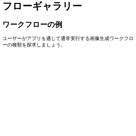
フローギャラリー
ワークフローの例
ユーザーがアプリを通じて通常実行する画像生成ワークフロ
ーの種類を探求しましょう。
シネマティック風景
構造化されたテキストプロンプトから作成された風景コンセ
プト作品
商品コマーシャル
eコマーススタイルの画像のための商品コンセプトの反復