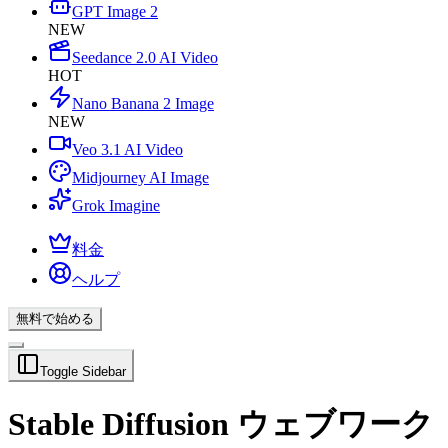
GPT Image 2
NEW
Seedance 2.0 AI Video
HOT
Nano Banana 2 Image
NEW
Veo 3.1 AI Video
Midjourney AI Image
Grok Imagine
料金
ヘルプ
無料で始める
Toggle Sidebar
Stable Diffusion ウェブワーク