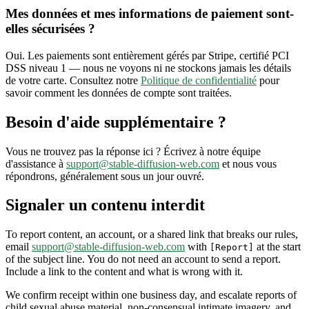
Mes données et mes informations de paiement sont-
elles sécurisées ?
Oui. Les paiements sont entièrement gérés par Stripe, certifié PCI
DSS niveau 1 — nous ne voyons ni ne stockons jamais les détails
de votre carte. Consultez notre
Politique de confidentialité
pour
savoir comment les données de compte sont traitées.
Besoin d'aide supplémentaire ?
Vous ne trouvez pas la réponse ici ? Écrivez à notre équipe
d'assistance à
support@stable-diffusion-web.com
et nous vous
répondrons, généralement sous un jour ouvré.
Signaler un contenu interdit
To report content, an account, or a shared link that breaks our rules,
email
support@stable-diffusion-web.com
with
at the start
[Report]
of the subject line. You do not need an account to send a report.
Include a link to the content and what is wrong with it.
We confirm receipt within one business day, and escalate reports of
child sexual abuse material, non-consensual intimate imagery, and