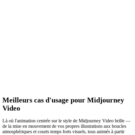
total — assez pour porter un court temps fort ou une révélation.
Fonctionne dans votre navigateur, rien à installer
Ouvrez le playground, passez à Midjourney Video et animez —
sans compte Midjourney ni logiciel à configurer. La génération se
fait dans le cloud, avec les mêmes performances sur un ordinateur
portable ou une machine modeste.
Crédits gratuits, clips prêts pour un usage
commercial
Les nouveaux comptes reçoivent des crédits gratuits pour essayer le
modèle V1 avant de s'engager sur une formule, et les clips que vous
générez peuvent être utilisés à des fins commerciales conformément
aux conditions du site — parfaits pour le contenu social au style
affirmé et les révélations d'illustrations.
Meilleurs cas d'usage pour Midjourney
Video
Là où l'animation centrée sur le style de Midjourney Video brille —
de la mise en mouvement de vos propres illustrations aux boucles
atmosphériques et courts temps forts visuels, tous animés à partir