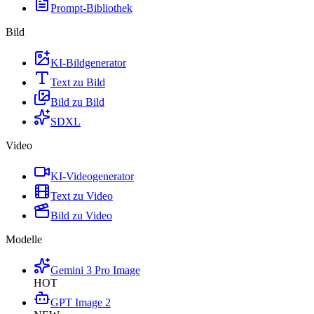
Prompt-Bibliothek
Bild
KI-Bildgenerator
Text zu Bild
Bild zu Bild
SDXL
Video
KI-Videogenerator
Text zu Video
Bild zu Video
Modelle
Gemini 3 Pro Image
HOT
GPT Image 2