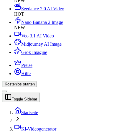
NEW
Seedance 2.0 AI Video
HOT
Nano Banana 2 Image
NEW
Veo 3.1 AI Video
Midjourney AI Image
Grok Imagine
Preise
Hilfe
Kostenlos starten
Toggle Sidebar
Startseite
KI-Videogenerator