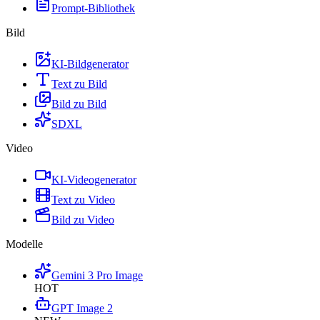
Prompt-Bibliothek
Bild
KI-Bildgenerator
Text zu Bild
Bild zu Bild
SDXL
Video
KI-Videogenerator
Text zu Video
Bild zu Video
Modelle
Gemini 3 Pro Image
HOT
GPT Image 2