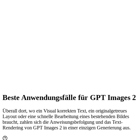
kein nachträgliches Zuschneiden oder verzerrtes Strecken zu
korrigieren.
Ein Modell, viele Stile
Fotorealistische Porträts, Studio-Produktaufnahmen, Konzept-
Illustrationen und strukturierte Infografiken stammen alle aus
demselben Modell — wechsle den Prompt, nicht das Werkzeug, und
halte ein konsistentes Qualitätsniveau über jedes Visual.
Läuft in deinem Browser
Die Generierung erfolgt in der Cloud, es gibt also nichts
herunterzuladen, zu installieren oder zu konfigurieren. Öffne den
Playground, wechsle zu GPT Images 2 und beginne mit kostenlosen
Credits auf jedem Gerät zu erstellen.
Beste Anwendungsfälle für GPT Images 2
Überall dort, wo ein Visual korrekten Text, ein originalgetreues
Layout oder eine schnelle Bearbeitung eines bestehenden Bildes
braucht, zahlen sich die Anweisungsbefolgung und das Text-
Rendering von GPT Images 2 in einer einzigen Generierung aus.