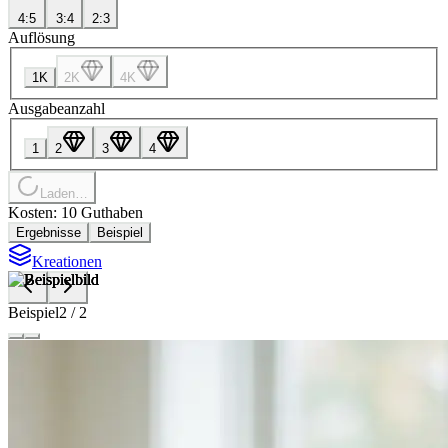
4:5
3:4
2:3
Auflösung
1K
2K
4K
Ausgabeanzahl
1
2
3
4
Laden…
Kosten: 10 Guthaben
Ergebnisse
Beispiel
Kreationen
Beispiel
2
/
2