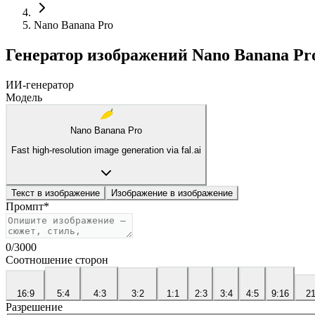
Nano Banana Pro
Генератор изображений Nano Banana Pr
ИИ-генератор
Модель
Nano Banana Pro
Fast high-resolution image generation via fal.ai
Текст в изображение
Изображение в изображение
Промпт
*
0
/
3000
Соотношение сторон
16:9
5:4
4:3
3:2
1:1
2:3
3:4
4:5
9:16
21
Разрешение