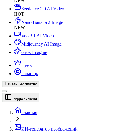
NEW
Seedance 2.0 AI Video
HOT
Nano Banana 2 Image
NEW
Veo 3.1 AI Video
Midjourney AI Image
Grok Imagine
Цены
Помощь
Начать бесплатно
Toggle Sidebar
Главная
ИИ-генератор изображений