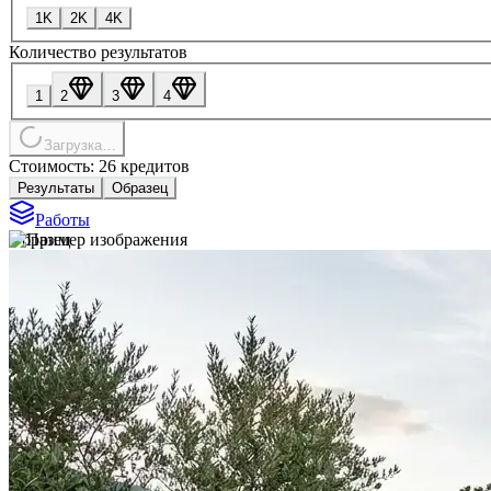
1K
2K
4K
Количество результатов
1
2
3
4
Загрузка…
Стоимость: 26 кредитов
Результаты
Образец
Работы
Образец