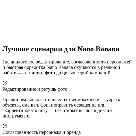
инструкции, без масок и слоёв.
Смена стиля, стикеры и иллюстрация
Примените новый художественный стиль или палитру либо
превратите объект в стикер- и эмодзи-арт. Nano Banana
одинаково хорошо справляется с фотореалистичной сменой
стиля и стилизованной иллюстрацией из одного запроса.
Лучшие сценарии для Nano Banana
Где диалоговое редактирование, согласованность персонажей
и быстрая обработка Nano Banana окупаются в реальной
работе — от чистки фото до целых серий кампаний.
Редактирование и ретушь фото
Правки реальных фото на естественном языке — убрать
объекты, сменить фон, поправить освещение или
скорректировать позу — без открытия слоя в дизайн-
инструменте.
Согласованность персонажа и бренда