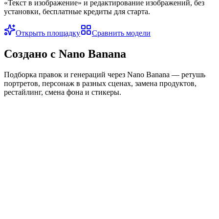
«Текст в изображение» и редактирование изображений, без
установки, бесплатные кредиты для старта.
Открыть площадку
Сравнить модели
Создано с Nano Banana
Подборка правок и генераций через Nano Banana — ретушь
портретов, персонаж в разных сценах, замена продуктов,
рестайлинг, смена фона и стикеры.
Отретушированный портрет
Персонаж в разных сценах
Замена продукта
Перенос стиля