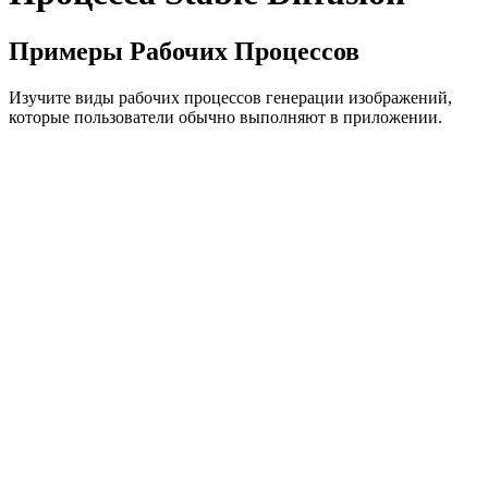
Примеры Рабочих Процессов
Изучите виды рабочих процессов генерации изображений,
которые пользователи обычно выполняют в приложении.
Кинематографический Пейзаж
Концепция пейзажа, созданная на основе структурированной
текстовой подсказки
Коммерческая Продукция
Итерация концепции продукта для изображений в стиле
электронной коммерции
Анимация Персонажа